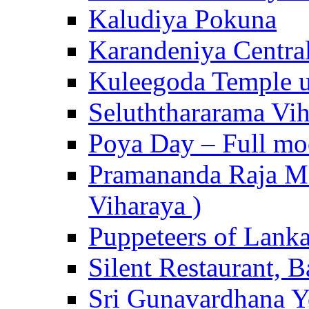
Kaludiya Pokuna
Karandeniya Centra
Kuleegoda Temple u
Seluththararama Vi
Poya Day – Full mo
Pramananda Raja Ma
Viharaya )
Puppeteers of Lank
Silent Restaurant, B
Sri Gunavardhana Y