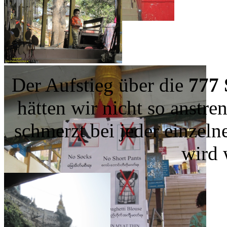
Der Aufstieg über die
777 
hätten wir nicht so anstr
schmerzt bei jeder einzel
wird 