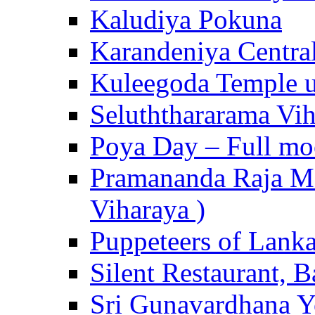
Kaludiya Pokuna
Karandeniya Centra
Kuleegoda Temple u
Seluththararama Vi
Poya Day – Full mo
Pramananda Raja Ma
Viharaya )
Puppeteers of Lank
Silent Restaurant, B
Sri Gunavardhana Y