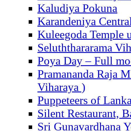
Kaludiya Pokuna
Karandeniya Centra
Kuleegoda Temple u
Seluththararama Vi
Poya Day – Full mo
Pramananda Raja Ma
Viharaya )
Puppeteers of Lank
Silent Restaurant, B
Sri Gunavardhana Y