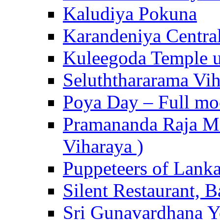
Kaludiya Pokuna
Karandeniya Centra
Kuleegoda Temple u
Seluththararama Vi
Poya Day – Full mo
Pramananda Raja Ma
Viharaya )
Puppeteers of Lank
Silent Restaurant, B
Sri Gunavardhana Y