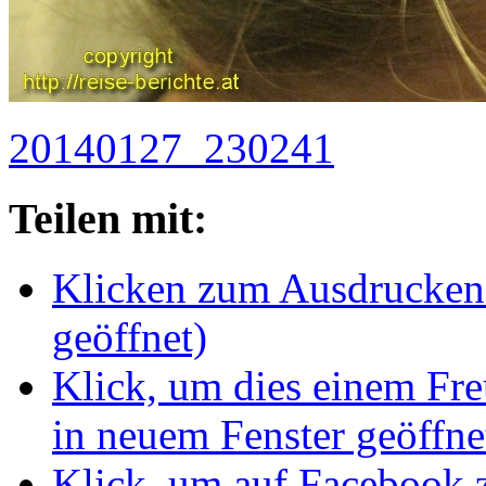
20140127_230241
Teilen mit:
Klicken zum Ausdrucken 
geöffnet)
Klick, um dies einem Fr
in neuem Fenster geöffne
Klick, um auf Facebook z