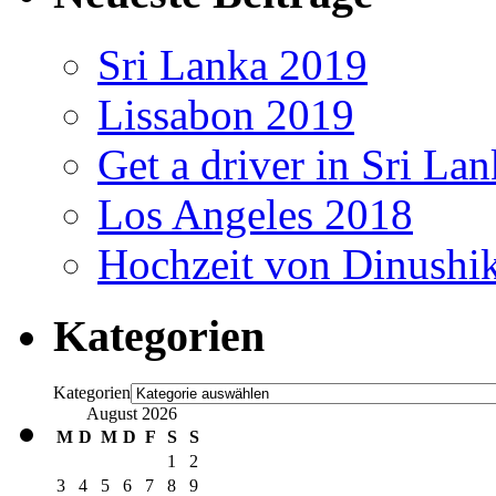
Sri Lanka 2019
Lissabon 2019
Get a driver in Sri La
Los Angeles 2018
Hochzeit von Dinushi
Kategorien
Kategorien
August 2026
M
D
M
D
F
S
S
1
2
3
4
5
6
7
8
9