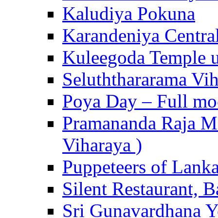
Kaludiya Pokuna
Karandeniya Centra
Kuleegoda Temple u
Seluththararama Vi
Poya Day – Full mo
Pramananda Raja Ma
Viharaya )
Puppeteers of Lank
Silent Restaurant, B
Sri Gunavardhana Y