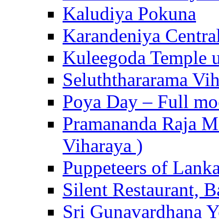
Kaludiya Pokuna
Karandeniya Centra
Kuleegoda Temple u
Seluththararama Vi
Poya Day – Full mo
Pramananda Raja Ma
Viharaya )
Puppeteers of Lank
Silent Restaurant, B
Sri Gunavardhana Y