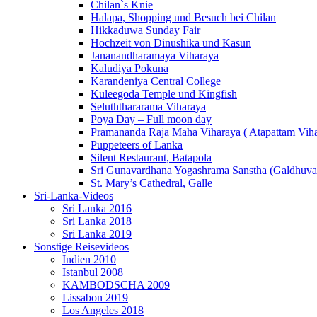
Chilan`s Knie
Halapa, Shopping und Besuch bei Chilan
Hikkaduwa Sunday Fair
Hochzeit von Dinushika und Kasun
Jananandharamaya Viharaya
Kaludiya Pokuna
Karandeniya Central College
Kuleegoda Temple und Kingfish
Seluththararama Viharaya
Poya Day – Full moon day
Pramananda Raja Maha Viharaya ( Atapattam Viha
Puppeteers of Lanka
Silent Restaurant, Batapola
Sri Gunavardhana Yogashrama Sanstha (Galdhuva
St. Mary’s Cathedral, Galle
Sri-Lanka-Videos
Sri Lanka 2016
Sri Lanka 2018
Sri Lanka 2019
Sonstige Reisevideos
Indien 2010
Istanbul 2008
KAMBODSCHA 2009
Lissabon 2019
Los Angeles 2018