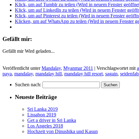
Klick, um auf Tumblr zu teilen (Wird in neuem Fenster geöffne
Klick, um auf LinkedIn zu teilen (Wird in neuem Fenster geöffn
Klick, um auf Pinterest zu teilen (Wird in neuem Fenster geöffn
Klicken, um auf WhatsApp zu teilen (Wird in neuem Fenster ge
Gefällt mir:
Gefällt mir
Wird geladen...
Veröffentlicht unter
Mandalay
,
Myanmar 2011
|
Verschlagwortet mit
paya
,
mandalay
,
mandalay hill
,
mandalay hill resort
,
sagain
,
seidenfab
Suchen nach:
Neueste Beiträge
Sri Lanka 2019
Lissabon 2019
Get a driver in Sri Lanka
Los Angeles 2018
Hochzeit von Dinushika und Kasun