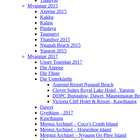
Thanlyin
Myanmar 2015
Anreise 2015
Kakku
Kalaw
Pindaya
Taunggyi
Thandwe 2015
Ngapali Beach 2015
Yangon 2015
Myanmar 2017
Unser Tourplan 2017
Die Anreise
Die Flüge
Die Unterkünfte
Aureum Resort Ngapali Beach
Clover Suites Royal Lake Hotel , Yangon
DDPC Bungalow, Dawei, Maungmagan Be
Victoria Cliff Hotel & Resort , Kawthaung
Dawei
Gyeiktaw , 2017
Kawthaung
Mergui Archipel – Coco’s Comb Island
Mergui Archipel – Horseshoe island
Metrgui Archipel – Nyaung Oo Phee Island