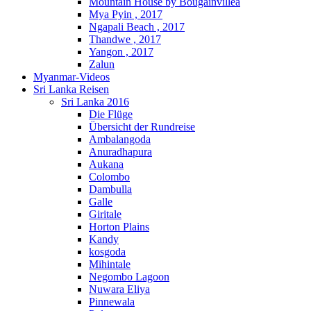
Mountain House by Bougainvillea
Mya Pyin , 2017
Ngapali Beach , 2017
Thandwe , 2017
Yangon , 2017
Zalun
Myanmar-Videos
Sri Lanka Reisen
Sri Lanka 2016
Die Flüge
Übersicht der Rundreise
Ambalangoda
Anuradhapura
Aukana
Colombo
Dambulla
Galle
Giritale
Horton Plains
Kandy
kosgoda
Mihintale
Negombo Lagoon
Nuwara Eliya
Pinnewala