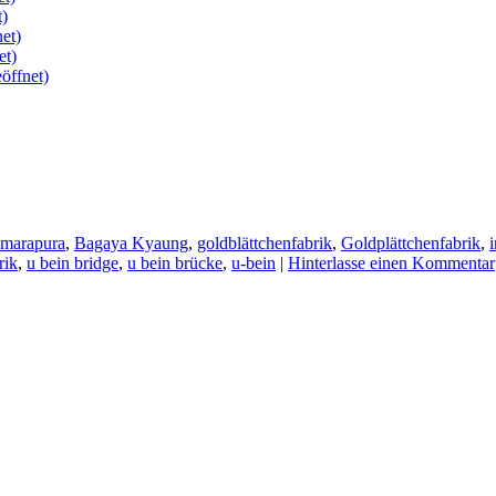
t)
et)
et)
öffnet)
amarapura
,
Bagaya Kyaung
,
goldblättchenfabrik
,
Goldplättchenfabrik
,
rik
,
u bein bridge
,
u bein brücke
,
u-bein
|
Hinterlasse einen Kommentar