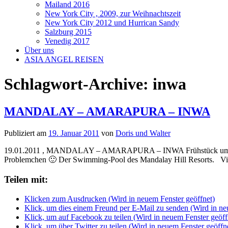
Mailand 2016
New York City , 2009, zur Weihnachtszeit
New York City 2012 und Hurrican Sandy
Salzburg 2015
Venedig 2017
Über uns
ASIA ANGEL REISEN
Schlagwort-Archive:
inwa
MANDALAY – AMARAPURA – INWA
Publiziert am
19. Januar 2011
von
Doris und Walter
19.01.2011 , MANDALAY – AMARAPURA – INWA Frühstück um 7h im Ho
Problemchen 🙂 Der Swimming-Pool des Mandalay Hill Resorts. V
Teilen mit:
Klicken zum Ausdrucken (Wird in neuem Fenster geöffnet)
Klick, um dies einem Freund per E-Mail zu senden (Wird in ne
Klick, um auf Facebook zu teilen (Wird in neuem Fenster geöff
Klick, um über Twitter zu teilen (Wird in neuem Fenster geöffn