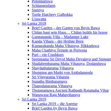
Polonnaruwa
Schlangenfarm
Sigiriya
Turtle Hatchery Galbokka
Urawatta
Sri Lanka 2018
Brief Garden – der Garten von Bevis Bawa
Chilan baut sein Haus… Chilan builds his house
Gangananda Villa – Madampe Lake
Kanda Vihara – der Heilige Berg
Kumarakanda Maha Viharaya, Hikkaduwa
Maha Chathiya Temple in Perivena
Puri – ein Crashkurs
Seenigama Sri Devol Maha Devalaya und Siniga
Shailabembarama Maha Viharaya, Dodanduwa
Shayilathalarama Viharaya
Shopping am Markt von Ambalangoda
Sri Vijayarama Viharaja
Sugatha Bimbaramaya
Thapodanarama Viharaya
Thotagamuwa Ancient Rathpath Rajamaha Vihar
Wanawasa Raja Mahaviharaya
Sri Lanka 2019
Sri Lanka 2019 – die Anreise
Brief Garden by Bevis Bawa