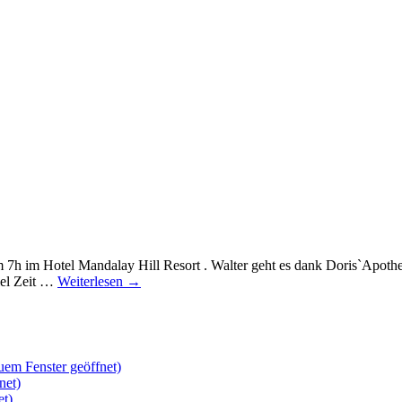
tel Mandalay Hill Resort . Walter geht es dank Doris`Apothekensc
iel Zeit …
Weiterlesen
→
uem Fenster geöffnet)
net)
et)