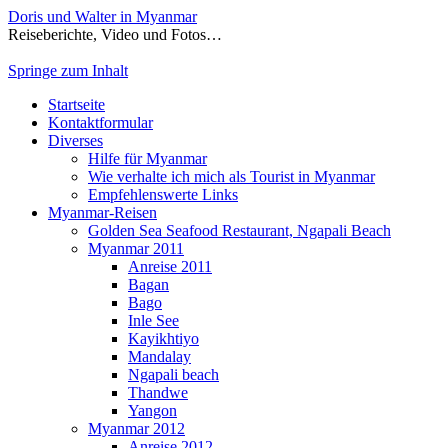
Doris und Walter in Myanmar
Reiseberichte, Video und Fotos…
Springe zum Inhalt
Startseite
Kontaktformular
Diverses
Hilfe für Myanmar
Wie verhalte ich mich als Tourist in Myanmar
Empfehlenswerte Links
Myanmar-Reisen
Golden Sea Seafood Restaurant, Ngapali Beach
Myanmar 2011
Anreise 2011
Bagan
Bago
Inle See
Kayikhtiyo
Mandalay
Ngapali beach
Thandwe
Yangon
Myanmar 2012
Anreise 2012