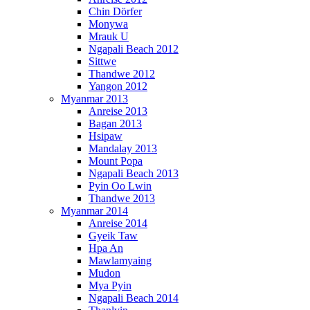
Chin Dörfer
Monywa
Mrauk U
Ngapali Beach 2012
Sittwe
Thandwe 2012
Yangon 2012
Myanmar 2013
Anreise 2013
Bagan 2013
Hsipaw
Mandalay 2013
Mount Popa
Ngapali Beach 2013
Pyin Oo Lwin
Thandwe 2013
Myanmar 2014
Anreise 2014
Gyeik Taw
Hpa An
Mawlamyaing
Mudon
Mya Pyin
Ngapali Beach 2014