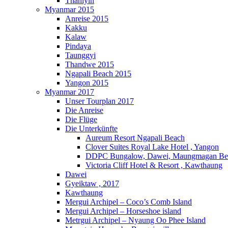
Thanlyin
Myanmar 2015
Anreise 2015
Kakku
Kalaw
Pindaya
Taunggyi
Thandwe 2015
Ngapali Beach 2015
Yangon 2015
Myanmar 2017
Unser Tourplan 2017
Die Anreise
Die Flüge
Die Unterkünfte
Aureum Resort Ngapali Beach
Clover Suites Royal Lake Hotel , Yangon
DDPC Bungalow, Dawei, Maungmagan Be
Victoria Cliff Hotel & Resort , Kawthaung
Dawei
Gyeiktaw , 2017
Kawthaung
Mergui Archipel – Coco’s Comb Island
Mergui Archipel – Horseshoe island
Metrgui Archipel – Nyaung Oo Phee Island