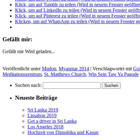
Klick, um auf Tumblr zu teilen (Wird in neuem Fenster geöffne
Klick, um auf LinkedIn zu teilen (Wird in neuem Fenster geöffn
Klick, um auf Pinterest zu teilen (Wird in neuem Fenster geöffn
Klicken, um auf WhatsApp zu teilen (Wird in neuem Fenster ge
Gefällt mir:
Gefällt mir
Wird geladen...
Veröffentlicht unter
Mudon
,
Myanmar 2014
|
Verschlagwortet mit
Go
Meditationszentrum
,
St. Matthews Church
,
Win Sein Taw Ya Pagode
Suchen nach:
Neueste Beiträge
Sri Lanka 2019
Lissabon 2019
Get a driver in Sri Lanka
Los Angeles 2018
Hochzeit von Dinushika und Kasun