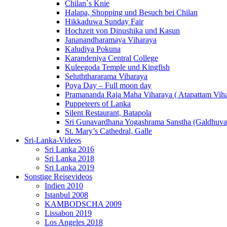
Chilan`s Knie
Halapa, Shopping und Besuch bei Chilan
Hikkaduwa Sunday Fair
Hochzeit von Dinushika und Kasun
Jananandharamaya Viharaya
Kaludiya Pokuna
Karandeniya Central College
Kuleegoda Temple und Kingfish
Seluththararama Viharaya
Poya Day – Full moon day
Pramananda Raja Maha Viharaya ( Atapattam Viha
Puppeteers of Lanka
Silent Restaurant, Batapola
Sri Gunavardhana Yogashrama Sanstha (Galdhuva
St. Mary’s Cathedral, Galle
Sri-Lanka-Videos
Sri Lanka 2016
Sri Lanka 2018
Sri Lanka 2019
Sonstige Reisevideos
Indien 2010
Istanbul 2008
KAMBODSCHA 2009
Lissabon 2019
Los Angeles 2018