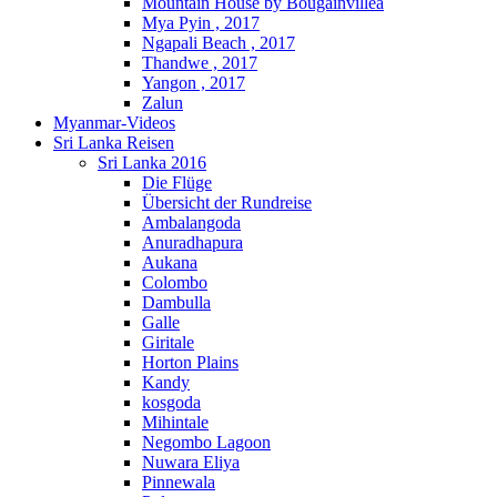
Mountain House by Bougainvillea
Mya Pyin , 2017
Ngapali Beach , 2017
Thandwe , 2017
Yangon , 2017
Zalun
Myanmar-Videos
Sri Lanka Reisen
Sri Lanka 2016
Die Flüge
Übersicht der Rundreise
Ambalangoda
Anuradhapura
Aukana
Colombo
Dambulla
Galle
Giritale
Horton Plains
Kandy
kosgoda
Mihintale
Negombo Lagoon
Nuwara Eliya
Pinnewala