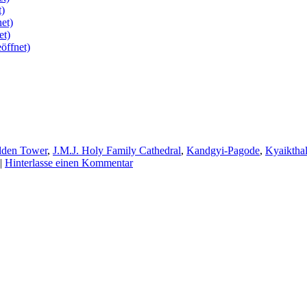
t)
et)
et)
öffnet)
lden Tower
,
J.M.J. Holy Family Cathedral
,
Kandgyi-Pagode
,
Kyaiktha
|
Hinterlasse einen Kommentar