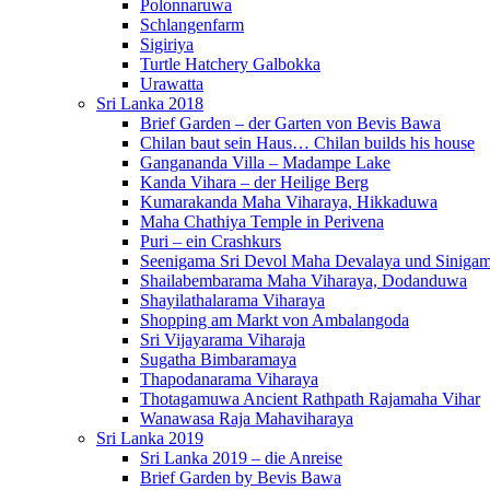
Polonnaruwa
Schlangenfarm
Sigiriya
Turtle Hatchery Galbokka
Urawatta
Sri Lanka 2018
Brief Garden – der Garten von Bevis Bawa
Chilan baut sein Haus… Chilan builds his house
Gangananda Villa – Madampe Lake
Kanda Vihara – der Heilige Berg
Kumarakanda Maha Viharaya, Hikkaduwa
Maha Chathiya Temple in Perivena
Puri – ein Crashkurs
Seenigama Sri Devol Maha Devalaya und Siniga
Shailabembarama Maha Viharaya, Dodanduwa
Shayilathalarama Viharaya
Shopping am Markt von Ambalangoda
Sri Vijayarama Viharaja
Sugatha Bimbaramaya
Thapodanarama Viharaya
Thotagamuwa Ancient Rathpath Rajamaha Vihar
Wanawasa Raja Mahaviharaya
Sri Lanka 2019
Sri Lanka 2019 – die Anreise
Brief Garden by Bevis Bawa