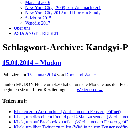
Mailand 2016
New York City , 2009, zur Weihnachtszeit
New York City 2012 und Hurrican Sandy
Salzburg 2015
Venedig 2017
Über uns
ASIA ANGEL REISEN
Schlagwort-Archive:
Kandgyi-P
15.01.2014 – Mudon
Publiziert am
15. Januar 2014
von
Doris und Walter
mudon MUDON Heute um 4:30 haben uns die Mönche aus den Federn g
beginnen sie mit Ihren Rezitierungen, …
Weiterlesen
→
Teilen mit:
Klicken zum Ausdrucken (Wird in neuem Fenster geöffnet)
Klick, um dies einem Freund per E-Mail zu senden (Wird in ne
Klick, um auf Facebook zu teilen (Wird in neuem Fenster geöff
Klick, um über Twitter zu teilen (Wird in neuem Fenster geöffn