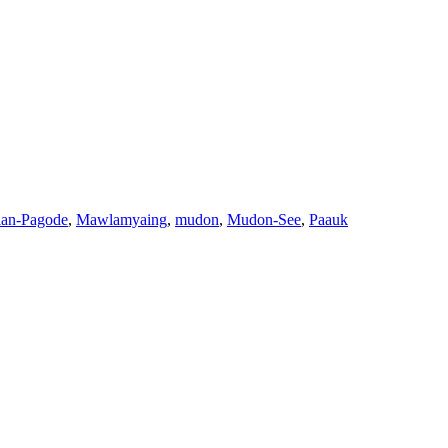
lan-Pagode
,
Mawlamyaing
,
mudon
,
Mudon-See
,
Paauk