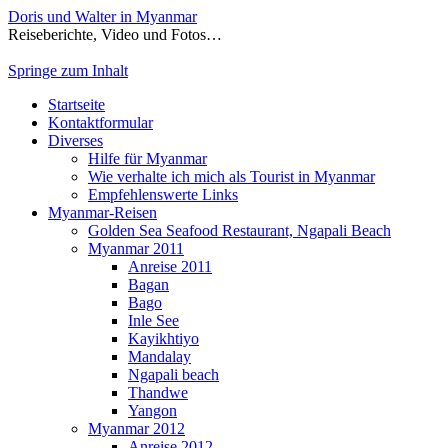
Doris und Walter in Myanmar
Reiseberichte, Video und Fotos…
Springe zum Inhalt
Startseite
Kontaktformular
Diverses
Hilfe für Myanmar
Wie verhalte ich mich als Tourist in Myanmar
Empfehlenswerte Links
Myanmar-Reisen
Golden Sea Seafood Restaurant, Ngapali Beach
Myanmar 2011
Anreise 2011
Bagan
Bago
Inle See
Kayikhtiyo
Mandalay
Ngapali beach
Thandwe
Yangon
Myanmar 2012
Anreise 2012