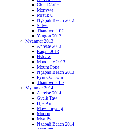
Chin Dörfer
Monywa
Mrauk U
Ngapali Beach 2012
Sittwe
Thandwe 2012
Yangon 2012
Myanmar 2013
Anreise 2013
Bagan 2013
Hsipaw
Mandalay 2013
Mount Popa
Ngapali Beach 2013
Pyin Oo Lwin
Thandwe 2013
Myanmar 2014
Anreise 2014
Gyeik Taw
Hpa An
Mawlamyaing
Mudon
Mya Pyin
Ngapali Beach 2014