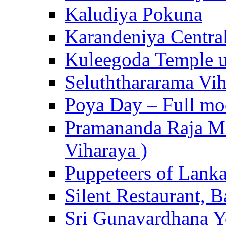
Kaludiya Pokuna
Karandeniya Centra
Kuleegoda Temple u
Seluththararama Vi
Poya Day – Full mo
Pramananda Raja Ma
Viharaya )
Puppeteers of Lank
Silent Restaurant, B
Sri Gunavardhana Y