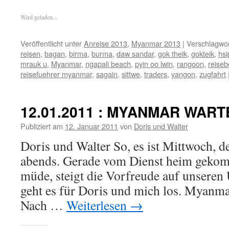
Fenster
E-
(Wird
(Wird
(Wird
(Wird
(Wird
(Wird
geöffnet)
Mail
in
in
in
in
in
in
zu
neuem
neuem
neuem
neuem
neuem
neuem
Wird geladen...
senden
Fenster
Fenster
Fenster
Fenster
Fenster
Fenster
(Wird
geöffnet)
geöffnet)
geöffnet)
geöffnet)
geöffnet)
geöffnet)
in
neuem
Veröffentlicht unter
Anreise 2013
,
Myanmar 2013
|
Verschlagwor
Fenster
geöffnet)
reisen
,
bagan
,
birma
,
burma
,
daw sandar
,
gok theik
,
gokteik
,
hs
mrauk u
,
Myanmar
,
ngapali beach
,
pyin oo lwin
,
rangoon
,
reiseb
reisefuehrer myanmar
,
sagain
,
sittwe
,
traders
,
yangon
,
zugfahrt
12.01.2011 : MYANMAR WART
Publiziert am
12. Januar 2011
von
Doris und Walter
Doris und Walter So, es ist Mittwoch, d
abends. Gerade vom Dienst heim geko
müde, steigt die Vorfreude auf unseren 
geht es für Doris und mich los. Myanm
Nach …
Weiterlesen
→