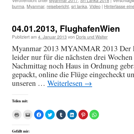
Veröffentlicht unter
Myanmar 2017
,
Sri Lanka 2018
|
Verschlagw
Fenster
geöffnet)
burma
,
Myanmar
,
reisebericht
,
sri lanka
,
Video
|
Hinterlasse ei
04.01.2013, FlughafenWien
Publiziert am
4. Januar 2013
von
Doris und Walter
Myanmar 2013 MYANMAR 2013 Der letz
leider nur für die nãchsten drei Wochen :-
Nachmittag noch Haus in Ordnung gebra
gepackt, online die Flüge eingecheckt 
unseren …
Weiterlesen
→
Teilen mit:
Klicken
Klick,
Klick,
Klick,
Klick,
Klick,
Klick,
Klicken,
zum
um
um
um
um
um
um
um
Ausdrucken
dies
auf
über
auf
auf
auf
auf
(Wird
einem
Facebook
Twitter
Tumblr
LinkedIn
Pinterest
WhatsApp
in
Freund
zu
zu
zu
zu
zu
zu
Gefällt mir:
neuem
per
teilen
teilen
teilen
teilen
teilen
teilen