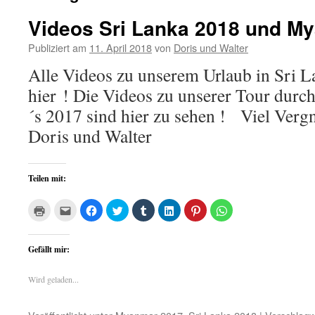
Videos Sri Lanka 2018 und M
Publiziert am
11. April 2018
von
Doris und Walter
Alle Videos zu unserem Urlaub in Sri La
hier ! Die Videos zu unserer Tour dur
´s 2017 sind hier zu sehen ! Viel Ver
Doris und Walter
Teilen mit:
Klicken
Klick,
Klick,
Klick,
Klick,
Klick,
Klick,
Klicken,
zum
um
um
um
um
um
um
um
Ausdrucken
dies
auf
über
auf
auf
auf
auf
(Wird
einem
Facebook
Twitter
Tumblr
LinkedIn
Pinterest
WhatsApp
in
Freund
zu
zu
zu
zu
zu
zu
Gefällt mir:
neuem
per
teilen
teilen
teilen
teilen
teilen
teilen
Fenster
E-
(Wird
(Wird
(Wird
(Wird
(Wird
(Wird
geöffnet)
Mail
in
in
in
in
in
in
zu
neuem
neuem
neuem
neuem
neuem
neuem
Wird geladen...
senden
Fenster
Fenster
Fenster
Fenster
Fenster
Fenster
(Wird
geöffnet)
geöffnet)
geöffnet)
geöffnet)
geöffnet)
geöffnet)
in
neuem