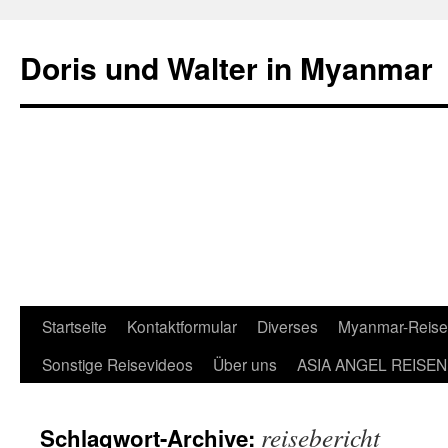
Doris und Walter in Myanmar
Springe
Startseite
Kontaktformular
Diverses
Myanmar-Reis
zum
Sonstige Reisevideos
Über uns
ASIA ANGEL REISEN
Inhalt
reisebericht
Schlagwort-Archive: