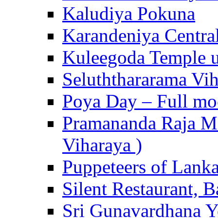
Kaludiya Pokuna
Karandeniya Centra
Kuleegoda Temple u
Seluththararama Vi
Poya Day – Full mo
Pramananda Raja Ma
Viharaya )
Puppeteers of Lank
Silent Restaurant, B
Sri Gunavardhana Y