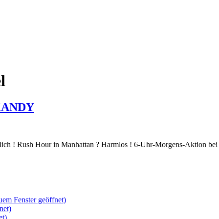
l
 KANDY
lich ! Rush Hour in Manhattan ? Harmlos ! 6-Uhr-Morgens-Aktion be
uem Fenster geöffnet)
net)
et)