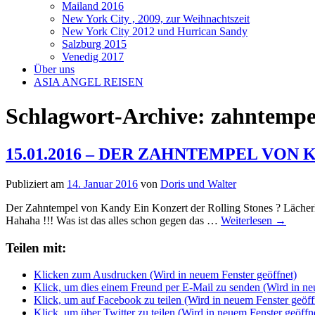
Mailand 2016
New York City , 2009, zur Weihnachtszeit
New York City 2012 und Hurrican Sandy
Salzburg 2015
Venedig 2017
Über uns
ASIA ANGEL REISEN
Schlagwort-Archive:
zahntempe
15.01.2016 – DER ZAHNTEMPEL VON
Publiziert am
14. Januar 2016
von
Doris und Walter
Der Zahntempel von Kandy Ein Konzert der Rolling Stones ? Lächer
Hahaha !!! Was ist das alles schon gegen das …
Weiterlesen
→
Teilen mit:
Klicken zum Ausdrucken (Wird in neuem Fenster geöffnet)
Klick, um dies einem Freund per E-Mail zu senden (Wird in ne
Klick, um auf Facebook zu teilen (Wird in neuem Fenster geöff
Klick, um über Twitter zu teilen (Wird in neuem Fenster geöffn