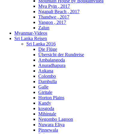
Mountain House by Bougainvillea
Mya Pyin , 2017
Ngapali Beach , 2017
Thandwe , 2017
Yangon , 2017
Zalun
Myanmar-Videos
Sri Lanka Reisen
Sri Lanka 2016
Die Flüge
Übersicht der Rundreise
Ambalangoda
Anuradhapura
Aukana
Colombo
Dambulla
Galle
Giritale
Horton Plains
Kandy
kosgoda
Mihintale
Negombo Lagoon
Nuwara Eliya
Pinnewala