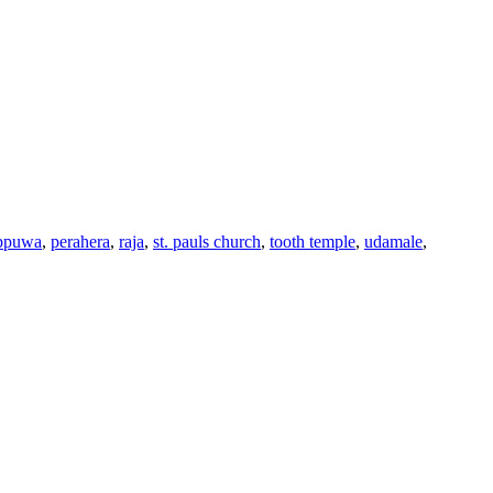
ippuwa
,
perahera
,
raja
,
st. pauls church
,
tooth temple
,
udamale
,