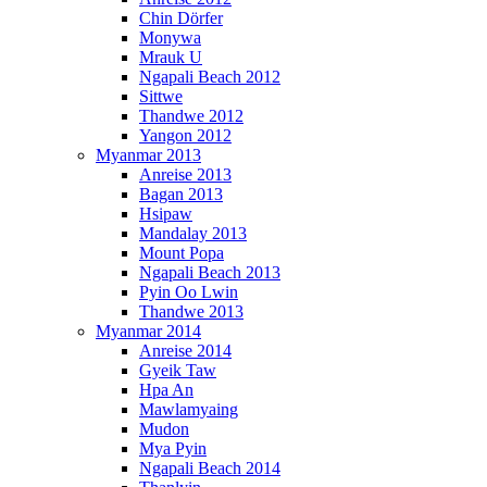
Chin Dörfer
Monywa
Mrauk U
Ngapali Beach 2012
Sittwe
Thandwe 2012
Yangon 2012
Myanmar 2013
Anreise 2013
Bagan 2013
Hsipaw
Mandalay 2013
Mount Popa
Ngapali Beach 2013
Pyin Oo Lwin
Thandwe 2013
Myanmar 2014
Anreise 2014
Gyeik Taw
Hpa An
Mawlamyaing
Mudon
Mya Pyin
Ngapali Beach 2014