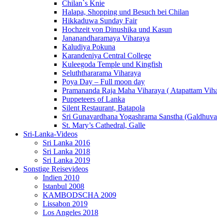
Chilan`s Knie
Halapa, Shopping und Besuch bei Chilan
Hikkaduwa Sunday Fair
Hochzeit von Dinushika und Kasun
Jananandharamaya Viharaya
Kaludiya Pokuna
Karandeniya Central College
Kuleegoda Temple und Kingfish
Seluththararama Viharaya
Poya Day – Full moon day
Pramananda Raja Maha Viharaya ( Atapattam Viha
Puppeteers of Lanka
Silent Restaurant, Batapola
Sri Gunavardhana Yogashrama Sanstha (Galdhuva
St. Mary’s Cathedral, Galle
Sri-Lanka-Videos
Sri Lanka 2016
Sri Lanka 2018
Sri Lanka 2019
Sonstige Reisevideos
Indien 2010
Istanbul 2008
KAMBODSCHA 2009
Lissabon 2019
Los Angeles 2018