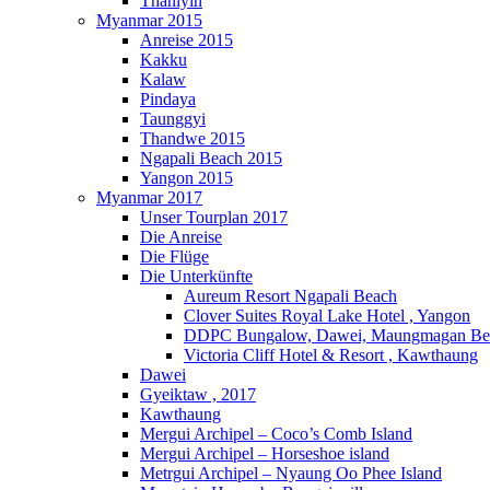
Thanlyin
Myanmar 2015
Anreise 2015
Kakku
Kalaw
Pindaya
Taunggyi
Thandwe 2015
Ngapali Beach 2015
Yangon 2015
Myanmar 2017
Unser Tourplan 2017
Die Anreise
Die Flüge
Die Unterkünfte
Aureum Resort Ngapali Beach
Clover Suites Royal Lake Hotel , Yangon
DDPC Bungalow, Dawei, Maungmagan Be
Victoria Cliff Hotel & Resort , Kawthaung
Dawei
Gyeiktaw , 2017
Kawthaung
Mergui Archipel – Coco’s Comb Island
Mergui Archipel – Horseshoe island
Metrgui Archipel – Nyaung Oo Phee Island