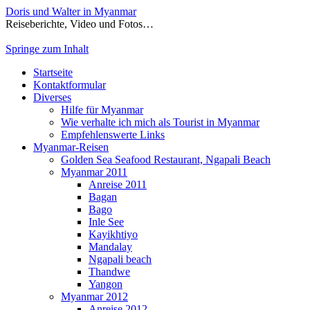
Doris und Walter in Myanmar
Reiseberichte, Video und Fotos…
Springe zum Inhalt
Startseite
Kontaktformular
Diverses
Hilfe für Myanmar
Wie verhalte ich mich als Tourist in Myanmar
Empfehlenswerte Links
Myanmar-Reisen
Golden Sea Seafood Restaurant, Ngapali Beach
Myanmar 2011
Anreise 2011
Bagan
Bago
Inle See
Kayikhtiyo
Mandalay
Ngapali beach
Thandwe
Yangon
Myanmar 2012
Anreise 2012