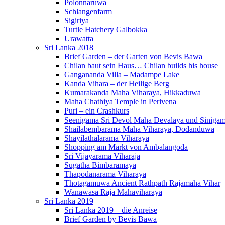
Polonnaruwa
Schlangenfarm
Sigiriya
Turtle Hatchery Galbokka
Urawatta
Sri Lanka 2018
Brief Garden – der Garten von Bevis Bawa
Chilan baut sein Haus… Chilan builds his house
Gangananda Villa – Madampe Lake
Kanda Vihara – der Heilige Berg
Kumarakanda Maha Viharaya, Hikkaduwa
Maha Chathiya Temple in Perivena
Puri – ein Crashkurs
Seenigama Sri Devol Maha Devalaya und Siniga
Shailabembarama Maha Viharaya, Dodanduwa
Shayilathalarama Viharaya
Shopping am Markt von Ambalangoda
Sri Vijayarama Viharaja
Sugatha Bimbaramaya
Thapodanarama Viharaya
Thotagamuwa Ancient Rathpath Rajamaha Vihar
Wanawasa Raja Mahaviharaya
Sri Lanka 2019
Sri Lanka 2019 – die Anreise
Brief Garden by Bevis Bawa