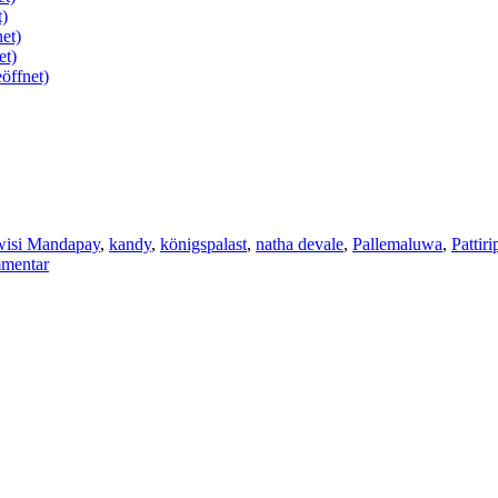
t)
et)
et)
öffnet)
isi Mandapay
,
kandy
,
königspalast
,
natha devale
,
Pallemaluwa
,
Pattir
mmentar