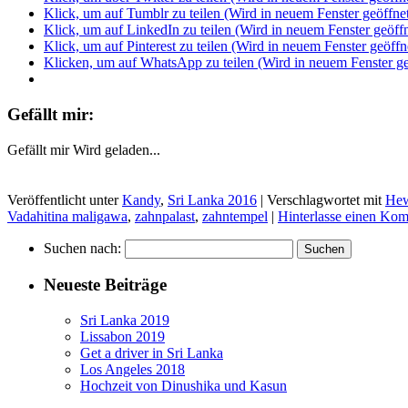
Klick, um auf Tumblr zu teilen (Wird in neuem Fenster geöffne
Klick, um auf LinkedIn zu teilen (Wird in neuem Fenster geöffn
Klick, um auf Pinterest zu teilen (Wird in neuem Fenster geöffn
Klicken, um auf WhatsApp zu teilen (Wird in neuem Fenster ge
Gefällt mir:
Gefällt mir
Wird geladen...
Veröffentlicht unter
Kandy
,
Sri Lanka 2016
|
Verschlagwortet mit
Hew
Vadahitina maligawa
,
zahnpalast
,
zahntempel
|
Hinterlasse einen Ko
Suchen nach:
Neueste Beiträge
Sri Lanka 2019
Lissabon 2019
Get a driver in Sri Lanka
Los Angeles 2018
Hochzeit von Dinushika und Kasun