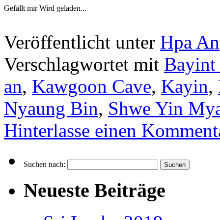
Gefällt mir
Wird geladen...
Veröffentlicht unter
Hpa An
Verschlagwortet mit
Bayint
an
,
Kawgoon Cave
,
Kayin
,
Nyaung Bin
,
Shwe Yin My
Hinterlasse einen Komment
Suchen nach:
Neueste Beiträge