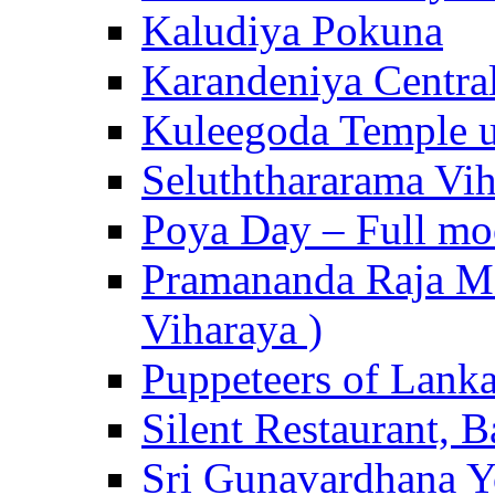
Kaludiya Pokuna
Karandeniya Centra
Kuleegoda Temple u
Seluththararama Vi
Poya Day – Full mo
Pramananda Raja Ma
Viharaya )
Puppeteers of Lank
Silent Restaurant, B
Sri Gunavardhana Y