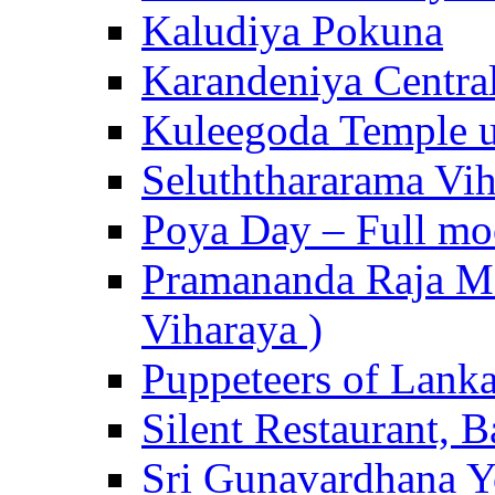
Kaludiya Pokuna
Karandeniya Centra
Kuleegoda Temple u
Seluththararama Vi
Poya Day – Full mo
Pramananda Raja Ma
Viharaya )
Puppeteers of Lank
Silent Restaurant, B
Sri Gunavardhana Y