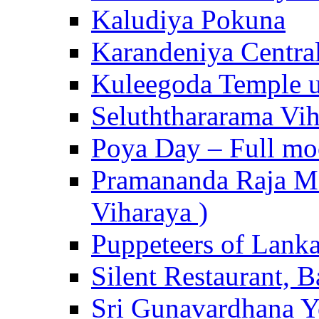
Kaludiya Pokuna
Karandeniya Centra
Kuleegoda Temple u
Seluththararama Vi
Poya Day – Full mo
Pramananda Raja Ma
Viharaya )
Puppeteers of Lank
Silent Restaurant, B
Sri Gunavardhana Y