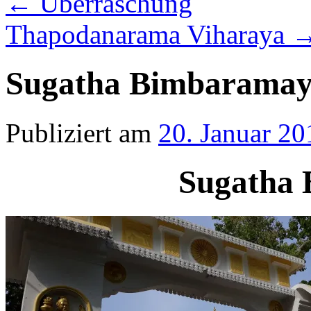
←
Überraschung
Thapodanarama Viharaya
Sugatha Bimbarama
Publiziert am
20. Januar 20
Sugatha