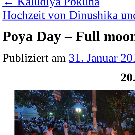
←
Kaludiya Pokuna
Hochzeit von Dinushika u
Poya Day – Full moo
Publiziert am
31. Januar 20
20