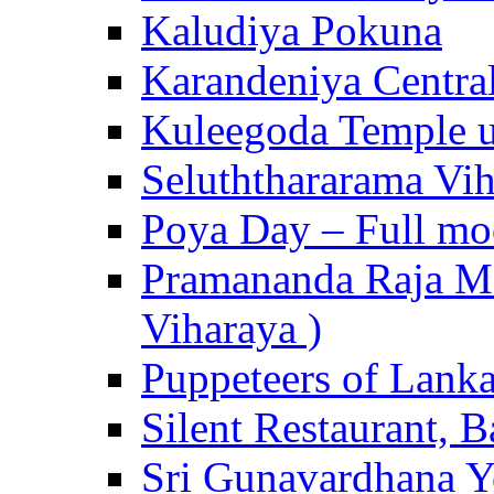
Kaludiya Pokuna
Karandeniya Centra
Kuleegoda Temple u
Seluththararama Vi
Poya Day – Full mo
Pramananda Raja Ma
Viharaya )
Puppeteers of Lank
Silent Restaurant, B
Sri Gunavardhana Y