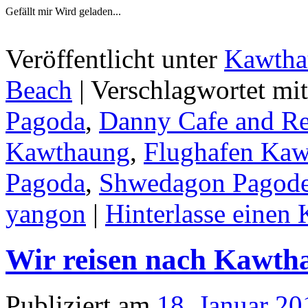
Gefällt mir
Wird geladen...
Veröffentlicht unter
Kawtha
Beach
|
Verschlagwortet mit
Pagoda
,
Danny Cafe and Re
Kawthaung
,
Flughafen Ka
Pagoda
,
Shwedagon Pagod
yangon
|
Hinterlasse einen
Wir reisen nach Kawth
Publiziert am
18. Januar 20