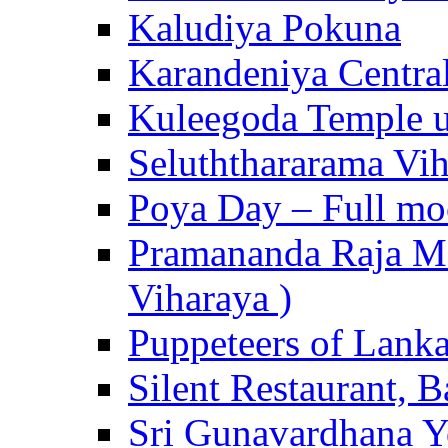
Kaludiya Pokuna
Karandeniya Centra
Kuleegoda Temple u
Seluththararama Vi
Poya Day – Full mo
Pramananda Raja Ma
Viharaya )
Puppeteers of Lank
Silent Restaurant, B
Sri Gunavardhana Y