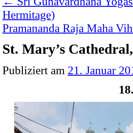
←
Sri Gunavardhana Yogas
Hermitage)
Pramananda Raja Maha Viha
St. Mary’s Cathedral,
Publiziert am
21. Januar 20
18