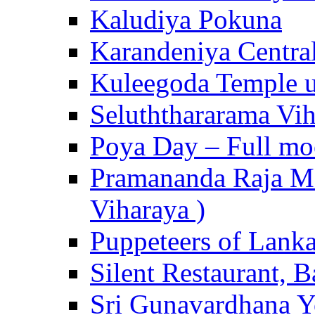
Kaludiya Pokuna
Karandeniya Centra
Kuleegoda Temple u
Seluththararama Vi
Poya Day – Full mo
Pramananda Raja Ma
Viharaya )
Puppeteers of Lank
Silent Restaurant, B
Sri Gunavardhana Y