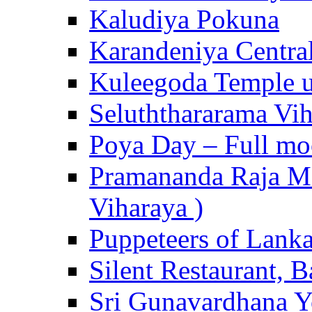
Kaludiya Pokuna
Karandeniya Centra
Kuleegoda Temple u
Seluththararama Vi
Poya Day – Full mo
Pramananda Raja Ma
Viharaya )
Puppeteers of Lank
Silent Restaurant, B
Sri Gunavardhana Y