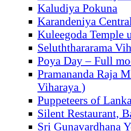
Kaludiya Pokuna
Karandeniya Centra
Kuleegoda Temple u
Seluththararama Vi
Poya Day – Full mo
Pramananda Raja Ma
Viharaya )
Puppeteers of Lank
Silent Restaurant, B
Sri Gunavardhana Y