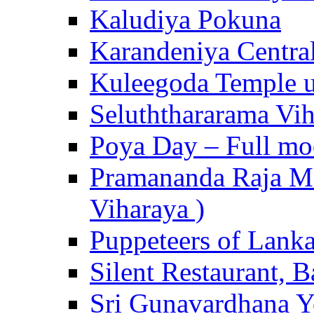
Kaludiya Pokuna
Karandeniya Centra
Kuleegoda Temple u
Seluththararama Vi
Poya Day – Full mo
Pramananda Raja Ma
Viharaya )
Puppeteers of Lank
Silent Restaurant, B
Sri Gunavardhana Y