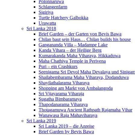
Polonnaruwa
Schlangenfarm
Sigiriya
Turtle Hatchery Galbokka
Urawatta
Sri Lanka 2018
Brief Garden – der Garten von Bevis Bawa
Chilan baut sein Haus… Chilan builds his house
Gangananda Villa – Madampe Lake
Kanda Vihara – der Heilige Berg
Kumarakanda Maha Viharaya, Hikkaduwa
Maha Chathiya Temple in Perivena
Puri – ein Crashkurs
Seenigama Sri Devol Maha Devalaya und Siniga
Shailabembarama Maha Viharaya, Dodanduwa
Shayilathalarama Viharaya
Shopping am Markt von Ambalangoda
Sri Vijayarama Viharaja
Sugatha Bimbaramaya
Thapodanarama Viharaya
Thotagamuwa Ancient Rathpath Rajamaha Vihar
Wanawasa Raja Mahaviharaya
Sri Lanka 2019
Sri Lanka 2019 – die Anreise
Brief Garden by Bevis Bawa