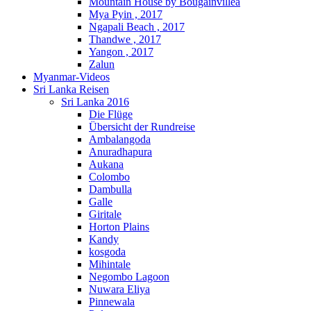
Mountain House by Bougainvillea
Mya Pyin , 2017
Ngapali Beach , 2017
Thandwe , 2017
Yangon , 2017
Zalun
Myanmar-Videos
Sri Lanka Reisen
Sri Lanka 2016
Die Flüge
Übersicht der Rundreise
Ambalangoda
Anuradhapura
Aukana
Colombo
Dambulla
Galle
Giritale
Horton Plains
Kandy
kosgoda
Mihintale
Negombo Lagoon
Nuwara Eliya
Pinnewala