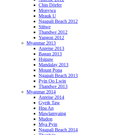
Chin Dörfer
Monywa
Mrauk U
Ngapali Beach 2012
Sittwe
Thandwe 2012
Yangon 2012
Myanmar 2013
Anreise 2013
Bagan 2013
Hsipaw
Mandalay 2013
Mount Popa
Ngapali Beach 2013
Pyin Oo Lwin
Thandwe 2013
Myanmar 2014
Anreise 2014
Gyeik Taw
Hpa An
Mawlamyaing
Mudon
Mya Pyin
Ngapali Beach 2014