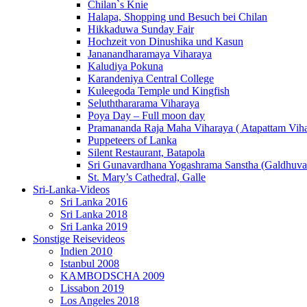
Chilan`s Knie
Halapa, Shopping und Besuch bei Chilan
Hikkaduwa Sunday Fair
Hochzeit von Dinushika und Kasun
Jananandharamaya Viharaya
Kaludiya Pokuna
Karandeniya Central College
Kuleegoda Temple und Kingfish
Seluththararama Viharaya
Poya Day – Full moon day
Pramananda Raja Maha Viharaya ( Atapattam Viha
Puppeteers of Lanka
Silent Restaurant, Batapola
Sri Gunavardhana Yogashrama Sanstha (Galdhuva
St. Mary’s Cathedral, Galle
Sri-Lanka-Videos
Sri Lanka 2016
Sri Lanka 2018
Sri Lanka 2019
Sonstige Reisevideos
Indien 2010
Istanbul 2008
KAMBODSCHA 2009
Lissabon 2019
Los Angeles 2018