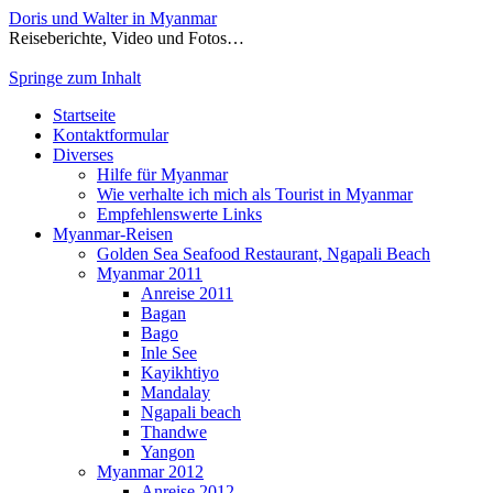
Doris und Walter in Myanmar
Reiseberichte, Video und Fotos…
Springe zum Inhalt
Startseite
Kontaktformular
Diverses
Hilfe für Myanmar
Wie verhalte ich mich als Tourist in Myanmar
Empfehlenswerte Links
Myanmar-Reisen
Golden Sea Seafood Restaurant, Ngapali Beach
Myanmar 2011
Anreise 2011
Bagan
Bago
Inle See
Kayikhtiyo
Mandalay
Ngapali beach
Thandwe
Yangon
Myanmar 2012
Anreise 2012