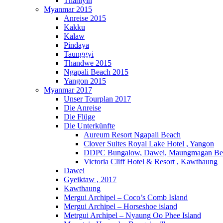
Thanlyin
Myanmar 2015
Anreise 2015
Kakku
Kalaw
Pindaya
Taunggyi
Thandwe 2015
Ngapali Beach 2015
Yangon 2015
Myanmar 2017
Unser Tourplan 2017
Die Anreise
Die Flüge
Die Unterkünfte
Aureum Resort Ngapali Beach
Clover Suites Royal Lake Hotel , Yangon
DDPC Bungalow, Dawei, Maungmagan Be
Victoria Cliff Hotel & Resort , Kawthaung
Dawei
Gyeiktaw , 2017
Kawthaung
Mergui Archipel – Coco’s Comb Island
Mergui Archipel – Horseshoe island
Metrgui Archipel – Nyaung Oo Phee Island