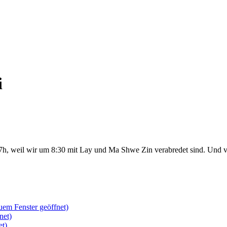
i
h, weil wir um 8:30 mit Lay und Ma Shwe Zin verabredet sind. Und vo
uem Fenster geöffnet)
net)
et)