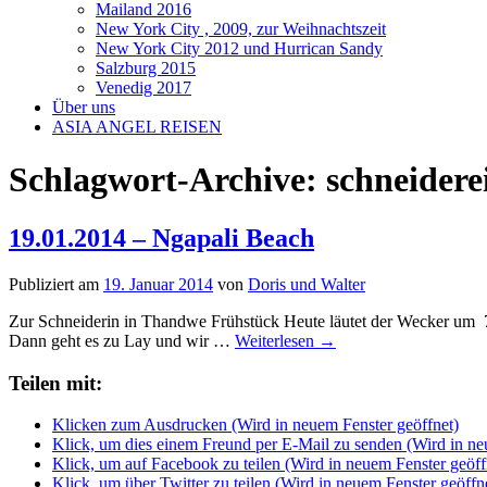
Mailand 2016
New York City , 2009, zur Weihnachtszeit
New York City 2012 und Hurrican Sandy
Salzburg 2015
Venedig 2017
Über uns
ASIA ANGEL REISEN
Schlagwort-Archive:
schneidere
19.01.2014 – Ngapali Beach
Publiziert am
19. Januar 2014
von
Doris und Walter
Zur Schneiderin in Thandwe Frühstück Heute läutet der Wecker um 7
Dann geht es zu Lay und wir …
Weiterlesen
→
Teilen mit:
Klicken zum Ausdrucken (Wird in neuem Fenster geöffnet)
Klick, um dies einem Freund per E-Mail zu senden (Wird in ne
Klick, um auf Facebook zu teilen (Wird in neuem Fenster geöff
Klick, um über Twitter zu teilen (Wird in neuem Fenster geöffn