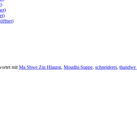
t)
et)
et)
öffnet)
ortet mit
Ma Shwe Zin Hlaung
,
Moudhi-Suppe
,
schneiderei
,
thandwe 