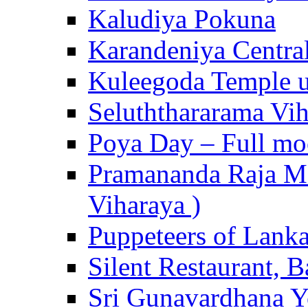
Kaludiya Pokuna
Karandeniya Centra
Kuleegoda Temple u
Seluththararama Vi
Poya Day – Full mo
Pramananda Raja Ma
Viharaya )
Puppeteers of Lank
Silent Restaurant, B
Sri Gunavardhana Y