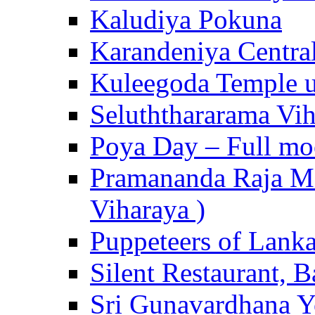
Kaludiya Pokuna
Karandeniya Centra
Kuleegoda Temple u
Seluththararama Vi
Poya Day – Full mo
Pramananda Raja Ma
Viharaya )
Puppeteers of Lank
Silent Restaurant, B
Sri Gunavardhana Y