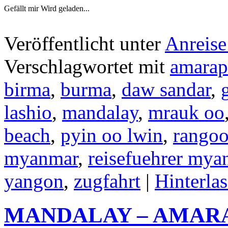
Gefällt mir
Wird geladen...
Veröffentlicht unter
Anreise
Verschlagwortet mit
amarap
birma
,
burma
,
daw sandar
,
lashio
,
mandalay
,
mrauk oo
beach
,
pyin oo lwin
,
rango
myanmar
,
reisefuehrer mya
yangon
,
zugfahrt
|
Hinterla
MANDALAY – AMARA