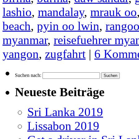
lashio
,
mandalay
,
mrauk oo
beach
,
pyin oo lwin
,
rango
myanmar
,
reisefuehrer mya
yangon
,
zugfahrt
|
6 Komme
Suchen nach:
Neueste Beiträge
Sri Lanka 2019
Lissabon 2019