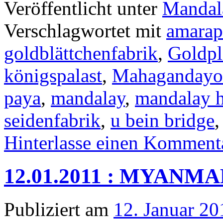
Veröffentlicht unter
Mandal
Verschlagwortet mit
amarap
goldblättchenfabrik
,
Goldpl
königspalast
,
Mahagandayo
paya
,
mandalay
,
mandalay h
seidenfabrik
,
u bein bridge
Hinterlasse einen Komment
12.01.2011 : MYAN
Publiziert am
12. Januar 20