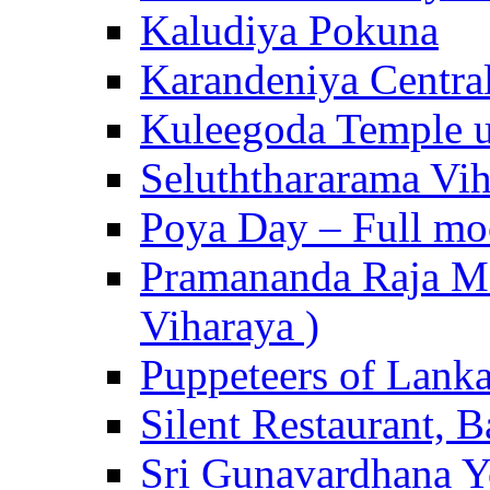
Kaludiya Pokuna
Karandeniya Centra
Kuleegoda Temple u
Seluththararama Vi
Poya Day – Full mo
Pramananda Raja Ma
Viharaya )
Puppeteers of Lank
Silent Restaurant, B
Sri Gunavardhana Y